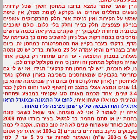
היין שאני שומר נמצא ברובו במחסן חשוך שכל קירותיו
נוגעים בחללים אחרים או בקרקע (קומת מסד), אין טיפת
שמש על הקירות ואין כניסת אור. חלק מהבקבוקים עטופים
בניילון פצפצים, חלק בנייר וחלק בלי כלום. כולם שוכבים
בכוננית מיוחדת לבקבוקי יין שקונים באיקיאה בכמה גרושים
ומרכיבים בכמה דקות אבל ניתן להשכיב סתם כך בערימה על
מדף. בדקתי בעבר בקייץ את הטמפרטורה במחסן זה, ביום
שרב בצהריים והיא עמדה על 23 מעלות. בד"כ יש 20 ומטה
מעלות. במבחן התוצאה - עד היום פתחתי רק בקבוק אחד
שהיה מקולקל ממחסן זה ויתכן כי היה מקולקל קודם לכן.
נו, לא חוכמה, "יש לך מחסן תת קרקעי" תגידו. אז יש לי גם
כתריסר בקבוקים שמאוחסנים בשכיבה בארון שחלקו נועד
לאיחסון יין (ארון שחלקו כוורת) ובהם היין שבתמונה שהוא בן
11 שנים ונמצא אצלי במצב זה (חשוף לאור וחום חלקי) כבר
3-4 שנים, אחד מכמה מאותו סוג שקניתי במבצע ופתחתי
ונהיניתי כמו אלו ששתו איתי.
לחצו על התמונה ובמוגדל תראו
את גילו ואת הכבשה של קדישמן מציצה עליו מאחור.
איזה יין לשמור ? אני לא מומחה. אני שואל כשאני קונה
בחנות יין או סתם מהמר. כך למשל, בציר בורדו שנת 2009
נחשב כאחד שעשרות שנים לא היה טוב כמוהו, אקנה לי כמה
בקבוקים מיקב במחירים בינוניים (2 ב-100 או ארגז עץ אטום
של 6 ב-300 ש"ח) ואשמור לפחות עד גיל 5 עד 7, למי