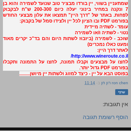
שמתעניין בשווי, יין בורדו מבציר טוב שנועד לשמירה והוא בן
7 ונקנה במחיר בינוני יעלה כיום 200-300 ש"ח לבקבוק
לפחות. באתר של "דרך היין" תמצאו את עלון מבצעי החודש
בפורמט PDF ובו הציון לכל יין ולצידו סמל של בקבוק:
עומד - לשתיה מיידית
נטוי - לשתיה ו/או לשמירה
שוכב - לשמירה (ביזבוז לשתות היום והם בד"כ יקרים מאוד
ומעט כאלו נמכרים)
לאתר דרך היין:
http://www.wineroute.co.il/
לחצו על מבצעים וקבלו תמונה, לחצו על התמונה ותקבלו
בפורמט PDF גדול יותר.
בפוסט הבא על יין - כיצד למזוג ולשתות יין מיושן.........
ron chen רון חן
ב-
11:14
שתף
אין תגובות:
הוסף רשומת תגובה