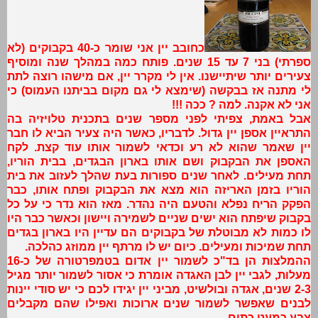
כחובב יין אני שומר כ-40 בקבוקים (לא
ספרתי) בני 7 עד 15 שנים. פותח כמה במהלך שנה ומוסיף
צעירים יותר שיתיישנו. אין לי מקרר יין, אם מישהו רוצה לתת
לי מתנה אז בבקשה (שימצא לי גם מקום בביתנו העמוס) כי
אני לא אקנה. למה ? ככה !!!
אבל באמת, צפיתי לפני מספר שנים בתכנית טלויזיה בה
התראיין אספן יין גדול. לדבריו, כאשר היה צעיר הביא לו חבר
יין שאמר שהוא לא רע וכדאי לשמור אותו עוד קצת. לקח
האספן את הבקבוק ושם אותו בארון הבגדים, בבית הוריו,
תחת מעילים. לאחר שנים ספורות בעת שהלך לעזוב את בית
הוריו בזמן האריזה הוא מצא את הבקבוק ופתח אותו, כבר
הפקק הריח נפלא והטעם היה נהדר. מאז הוא נדר כי על כל
בקבוק שיפתח הוא ישים שניים לשמירה ויישון וכאשר כבר היו
לו כמות לא מבוטלת של בקבוקים הם עדיין היו בארון בגדים
תחת שמיכות ומעילים. כיום יש לו מרתף יין ממוזג כהלכה.
ההמלצות הן בד"כ לשמור יין אדום בטמפרטורה של כ-16
מעלות, לגבי יין לבן האגדה אומרת כי אסור לשמור יותר מגיל
2-3 שנים, אגדה ובולשיט, מביני יין יגידו לכם כי יש סודי יינות
לבנים שאפשר לשמור שנים ארוכות ואפילו שהם מקבלים
צבע כמעט כתום.