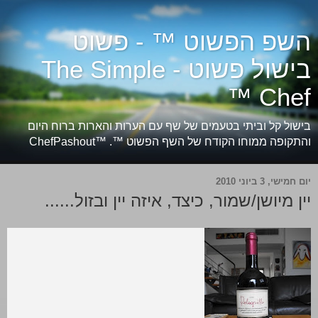
השפ הפשוט ™ - פשוט
בישול פשוט - The Simple
Chef ™
בישול קל וביתי בטעמים של שף עם הערות והארות ברוח היום
והתקופה ממוחו הקודח של השף הפשוט ™. ™ChefPashout
יום חמישי, 3 ביוני 2010
יין מיושן/שמור, כיצד, איזה יין ובזול......