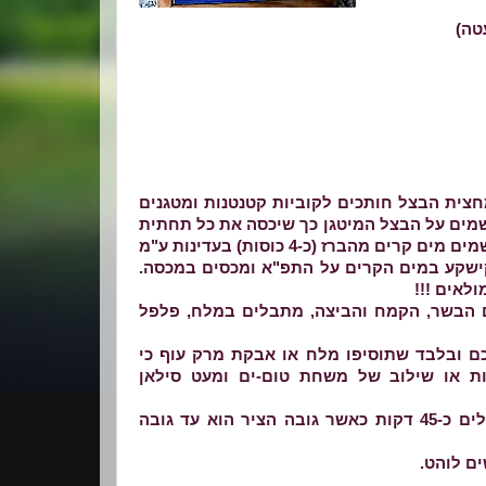
חצית הבצל חותכים לקוביות קטנטנות ומטגנים
שמים על הבצל המיטגן כך שיכסה את כל תחתית
הסיר (נגד חריכת הקישקע). הופכים פעם אחת, מקטינים את האש ושמים מים קרים מהברז (כ-4 כוסות) בעדינות ע"מ
שקע במים הקרים על התפ"א ומכסים במכסה.
לאים !!!
 הבשר, הקמח והביצה, מתבלים במלח, פלפל
ם ובלבד שתוסיפו מלח או אבקת מרק עוף כי
ת או שילוב של משחת טום-ים ומעט סילאן
יוצרים כדורים בינוניים בגודלם מהתערובת ומוסיפים לסיר. מבשלים כ-45 דקות כאשר גובה הציר הוא עד גובה
ים לוהט.