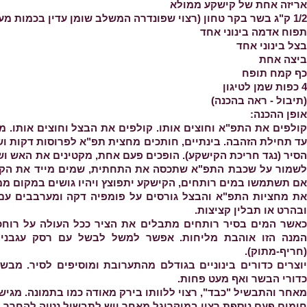
אריזה אחת של קישקע ממולא
1/2 ק"ג בשר בקר טחון (רצוי שפונדרה המשלב שומן עדין בכמות מעטה)
תפוח אדמה בינוני אחד
בצל בינוני אחד
ביצה אחת
כף קמח תופח
4 כפות שמן לטיגון
(תיבול - ראה בהכנה)
אופן ההכנה:
קולפים את התפ"א וחוצים אותו. קולפים את הבצל וחוצים אותו. מ
עד תחילת הזהבה. בינתיים, חותכים מחצית תפ"א לפרוסות דקות ו
לשמור על שכבת התפ"א שתכסה את התחתית, שמים מייד את הקי
אם תשתמשו במים רותחים, הקישקע יתפוצץ ויהיו גושים במקום ממו
את מחציות התפ"א והבצל גורסים על פומפיה דקה ומערבבים עם
ובהרט או תבלין קציצות.
כאשר המים בסיר רותחים מתבלים את הציר ככל העולה על רוחכ
המנה הזו אוהבת מליחות. אפשר למשל לבשל עם רסק עגבניו
(חריף-מתוק).
כדורי הבשר ואף מעט פחות.
מאחר והתבשיל "כבד", רצוי ללוותו בירק מאודה כמו בתמונה. מגיש
חימום פעם נוספת רצוי במיקרוגל מאחר ויש לתבשיל נטיה להחרך.