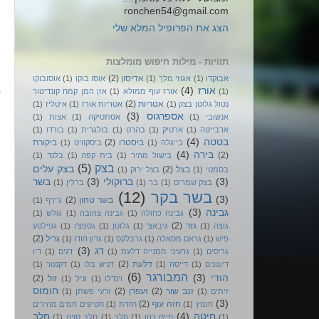
ronchen54@gmail.com
הצג את הפרופיל המלא שלי
תוויות - מילות חיפוש מומלצות
אדיסון
(2)
אבוקדו
(1)
אגוזי מלך
(1)
אוסו בוקו
(1)
אוסובוקו
אורז
(4)
(1)
אורז עוף ממולא
(1)
אזן המן קמח קונדיטור
אטריות
(2)
נטול גלוטן בצק
(1)
אטריות אורז
(1)
איטליז
(1)
אספרגוס
(3)
אנשובי
(1)
אסתטיקה
(1)
אצות
(1)
ארבייטה
(1)
ארטיק
(1)
בהרט
(1)
בולגרית
(1)
בורדו
(1)
בטטה
(4)
ביסטרו
(2)
ביקורת
בייגלה
(1)
ביסקוויט
(1)
בירה
(4)
(2)
בישול מהיר
(1)
בית קפה
(1)
בלנד
(1)
בצק
(5)
בצק עלים
בצל
(2)
בסמטי
(1)
בצל ירוק
(1)
(3)
ברוקולי
(3)
בשר
בצק שמרים
(1)
בר
(1)
ברלין
(1)
בשר בקר
(12)
(3)
בשר טחון
(2)
ג'ירף
(1)
גבינה
(3)
גבינה כחולה
(1)
גבינה צהובה
(1)
גולש
(1)
גזר
(2)
גוצה
(1)
גיבאצ'
(1)
גלוטן
(1)
גספצ'ו
(1)
גפילטע
גריל
(2)
פיש
(1)
גראם מסאלה
(1)
גרבלקס
(1)
גרון הודו
(1)
דג
(3)
גריסים
(1)
גרעיני חמנייה דלעת
(1)
דגים
(1)
דיו
דלעת
(2)
דיונונים
(1)
דייסה
(1)
דניש בלו
(1)
דקנטר
(1)
המבורגר
(6)
הודי
(3)
זול
(2)
וינדלו
(1)
וניל
(1)
חומוס
זנב שור
(2)
זעפרן
(2)
זיתים
(1)
זרעי פשתן
(1)
(3)
חזה עוף
(2)
חומץ
(1)
חזרת
(1)
חטיפים חמים מהירים
חיטה
(4)
חלב
(1)
חיים כהן
(1)
חלב
(1)
חלב סויה
(1)