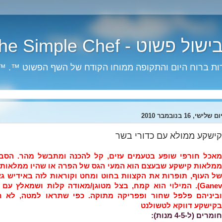
The Simple Chef ™
רוח היום והתקופה ממוחו הקודח של השף הפשוט ™. ™ChefPashout
ום שלישי, 16 בנובמבר 2010
קישקע ממולא עם כדורי בשר
מאכל חורפי שופע בטעמים עזים, קל להכנה ומתבשל מהר. הסב
ממלאות קישקע שבעצם הוא המעי הגס של הפרה או שהיו ממלאות א
של העוף, תופרות את הקצוות בחוט ומחט וקוראות לזה באידיש גא
Ganev). המילוי הוא קמח, בצל מטוגן/מאודה קלות ושמאלץ עם
וביניהם פלפל שחור ופפריקה מתוקה. כפי שתראו למטה, לא 
בקישקע דווקא לטשולנט
חומרים (ל-4-5 מנות):