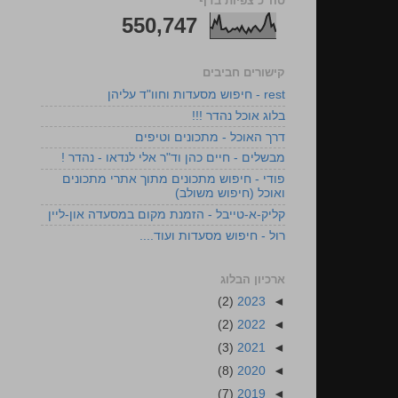
סה"כ צפיות בדף
550,747
קישורים חביבים
rest - חיפוש מסעדות וחוו"ד עליהן
בלוג אוכל נהדר !!!
דרך האוכל - מתכונים וטיפים
מבשלים - חיים כהן וד"ר אלי לנדאו - נהדר !
פודי - חיפוש מתכונים מתוך אתרי מתכונים
ואוכל (חיפוש משולב)
קליק-א-טייבל - הזמנת מקום במסעדה און-ליין
רול - חיפוש מסעדות ועוד....
ארכיון הבלוג
(2)
2023
◄
(2)
2022
◄
(3)
2021
◄
(8)
2020
◄
(7)
2019
◄