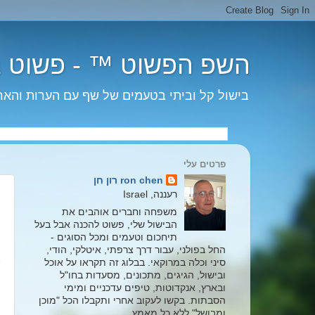
השפ הפשוט ™ - פשוט בישול פשוט - 
בישול קל וביתי בטעמים של שף עם הערות והארות ב
פרטים עלי
י
ron chen רון חן
רעננה, Israel
משפחה וחברים אוהבים את
הבישול שלי, פשוט להכנה אבל בעל
תיחכום וטעמים ומכל הסוגים -
החל בפולני, עבור דרך צרפתי, איטלקי, הודי,
סיני וכלה במרוקאי. בבלוג זה תקראו על אוכל
ובישול, הגיגים, מתכונים, מסעדות בחו"ל
ובארץ, אנקדוטות, טיפים עדכניים ומימי
הסבתות. בקשו לעקוב אחרי ותקבלו הכל "מוכן
ומבושל" ללא כל מאמץ....