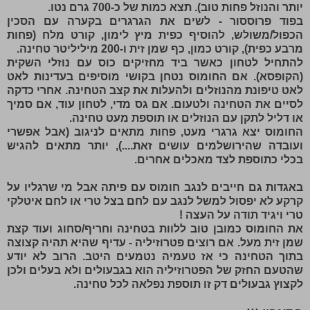
יותר והנוזל פחות טוב). תצא כמות של כ-700 גרם נטו.
בפוד פרוססור - לשים את הגרגרים בקערה עם הסכין
הכפול/משולש, להוסיף כפית מיץ לימון, קורט מלח (פחות
מרבע כפית), קורט כמון, כף שמן זית ו-200 מיליליטר טחינה.
להתחיל לטחון כאשר ביד מחזיקים כוס עם נוזלי השקית
(הקופסא). אם החומוס נטחן בקושי מוסיפים בעדינות לאט
לאט טיפונת מהנוזלים ולהעלות את קצב הטחינה. אחרי כדקה
לסיים את הטחינה ולטעום. אם גס מדי, לטחון עוד, אם סמיך
או דליל לתקן עם הנוזלים או תוספת מעט טחינה.
החומוס יצא גרגרי מעט, פחות מתאים לניגוב (אבל אפשרי
ועובדה שהירושלמים עושים זאת....), יותר מתאים להגיש
בכלי כתוספת לצד מאכלים אחרים.
באגדות גם חייבים לנגב חומוס עם פיתה אבל מי שרגליו על
קרקע לא יפסול למשל לנגב עם לחם בצל טרי או לחם איטלקי
טרי ויגיד תודה על העצה !
את החומוס כמובן טוב ללוות בטחינה וחריף/סחוג ועוד קצת
שמן זית מעל. אם רוצים פטרוזיליה - עדיף שהיא תהיה קצוצה
בתוך הטחינה כי אז טעמיה נטמעים היטב. הרוב לא יודע
שהטעם החזק של הפטרוזיליה הוא בגבעולים ולא בעלים ולכן
לקצוץ גבעולים דק זו תוספת נפלאה לכל טחינה.