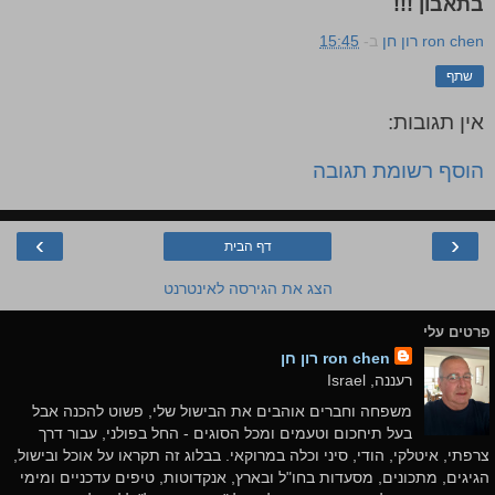
בתאבון !!!
ron chen רון חן
ב-
15:45
שתף
אין תגובות:
הוסף רשומת תגובה
›
‹
דף הבית
הצג את הגירסה לאינטרנט
פרטים עלי
ron chen רון חן
רעננה, Israel
משפחה וחברים אוהבים את הבישול שלי, פשוט להכנה אבל
בעל תיחכום וטעמים ומכל הסוגים - החל בפולני, עבור דרך
צרפתי, איטלקי, הודי, סיני וכלה במרוקאי. בבלוג זה תקראו על אוכל ובישול,
הגיגים, מתכונים, מסעדות בחו"ל ובארץ, אנקדוטות, טיפים עדכניים ומימי