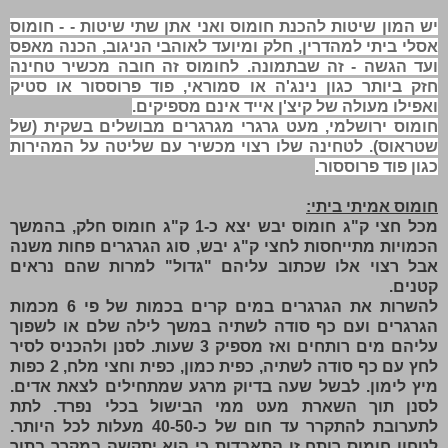
יש המון שיטות להכנת חומוס ואני אתן שתי שיטות - - חומוס
אסלי ביתי למהדרין, חלק ומיועד לאוהבי הניגוב, הכנה מאפס
ועד הגשה - זה שבתמונה. לחומוס זה חובה מכשיר טחינה
חזק ביותר כגון נינג'ה או סמוראי, פוד פרוססור או סטיק
ואפילו מעולה של קיצ'ן אייד אינם מספיקים.
חומוס ירושלמי, מעט גרגרי מגרגרים מבושלים בשקית (של
שטראוס). לטחינה שלו רצוי מכשיר עם שליטה על המהירות
כגון פוד פרוססור.
חומוס אמיתי ביתי:
מכל חצי ק"ג חומוס יבש יצא כ-1 ק"ג חומוס חלק, בהמשך
הכמויות מתייחסות לחצי ק"ג יבש, סוג הגרגרים פחות משנה
אבל רצוי אלו שכתוב עליהם "גדול" למרות שהם נראים
קטנים.
להשרות את הגרגרים במים קרים בכמות של פי 6 מכמות
הגרגרים ועם כף סודה לשתיה במשך לילה שלם או לשפוך
עליהם מים רותחים ואז מספיק 3 שעות. לסנן ולהכניס לסיר
לחץ עם כף סודה לשתיה, כפית כמון, כפית וחצי מלח, 2 כפות
מיץ לימון. לבשל שעה בדיוק מרגע שמתחילים לצאת אדים.
לסנן תוך השארת מעט ממי הבישול בכלי נפרד. לתת
לתערובת להתקרר עד חום של כ-40-50 מעלות לכל היותר.
לטחון חומוס רותח זו התאבדות כי הוא יתקשה במקרר בתוך