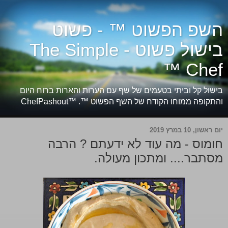
השפ הפשוט ™ - פשוט
בישול פשוט - The Simple
Chef ™
בישול קל וביתי בטעמים של שף עם הערות והארות ברוח היום
והתקופה ממוחו הקודח של השף הפשוט ™. ™ChefPashout
יום ראשון, 10 במרץ 2019
חומוס - מה עוד לא ידעתם ? הרבה
מסתבר.... ומתכון מעולה.