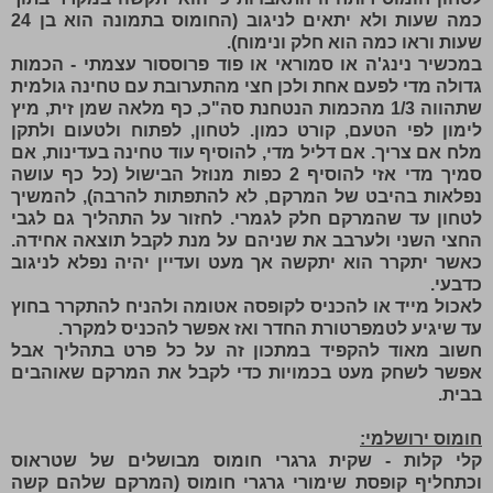
כמה שעות ולא יתאים לניגוב (החומוס בתמונה הוא בן 24
שעות וראו כמה הוא חלק ונימוח).
במכשיר נינג'ה או סמוראי או פוד פרוססור עצמתי - הכמות
גדולה מדי לפעם אחת ולכן חצי מהתערובת עם טחינה גולמית
שתהווה 1/3 מהכמות הנטחנת סה"כ, כף מלאה שמן זית, מיץ
לימון לפי הטעם, קורט כמון. לטחון, לפתוח ולטעום ולתקן
מלח אם צריך. אם דליל מדי, להוסיף עוד טחינה בעדינות, אם
סמיך מדי אזי להוסיף 2 כפות מנוזל הבישול (כל כף עושה
נפלאות בהיבט של המרקם, לא להתפתות להרבה), להמשיך
לטחון עד שהמרקם חלק לגמרי. לחזור על התהליך גם לגבי
החצי השני ולערבב את שניהם על מנת לקבל תוצאה אחידה.
כאשר יתקרר הוא יתקשה אך מעט ועדיין יהיה נפלא לניגוב
כדבעי.
לאכול מייד או להכניס לקופסה אטומה ולהניח להתקרר בחוץ
עד שיגיע לטמפרטורת החדר ואז אפשר להכניס למקרר.
חשוב מאוד להקפיד במתכון זה על כל פרט בתהליך אבל
אפשר לשחק מעט בכמויות כדי לקבל את המרקם שאוהבים
בבית.
חומוס ירושלמי:
קלי קלות - שקית גרגרי חומוס מבושלים של שטראוס
וכתחליף קופסת שימורי גרגרי חומוס (המרקם שלהם קשה