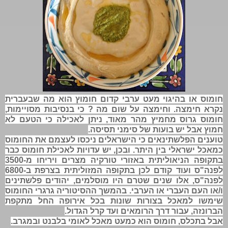
חומוס או בהיגוי מעט ערבי קדום חומוץ הוא מה שבעברית
נקרא חימצה. וחימצה על שום מה ? כי בנסיבות מסויימות,
חומוס גרוס מחמיץ מהר מאוד, ניתן לאכילה כי הטעם לא
חמוץ אבל יש בועות של סימני תסיסה.
טוענים הפלשתינאים כי הישראלים ניכסו לעצמם את החומוס
כמאכל ישראלי בין היתר. ובכן, יש עדויות לאכילת חומוס כבר
בתקופה הניאוליתית באזורי טורקיה מצרים ויריחו מ-3500
לפנה"ס ועוד קודם לכן בתקופה המזוליתית בצרפת ב-6800
לפנה"ס, אלו שנים שטרם היו מוסלמים, יהודים פלשתינים
ו/או העם העברי או הערבי. בהמשך ההסיטוריה גרגרי החומוס
שימשו למאכל בצורות שונות בכל אירופה החל מתקפת
הברונזה, עבור דרך הרומאים ועד קרל הגדול.
אבל בתכלס, חומוס הוא כמעט מאכל לאומי בלבנט ובמגרב.