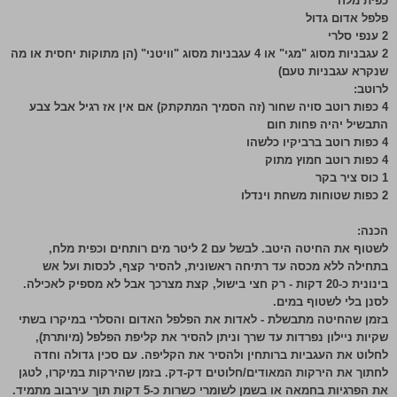
כפית מלח
פלפל אדום גדול
2 ענפי סלרי
2 עגבניות מסוג "מגי" או 4 עגבניות מסוג "וויטני" (הן מתוקות יחסית או מה
שנקרא עגבניות טעם)
לרוטב:
4 כפות רוטב סויה שחור (זה הסמיך המתקתק) אם אין אז רגיל אבל צבע
התבשיל יהיה פחות חום
4 כפות רוטב ברביקיו כלשהו
4 כפות רוטב חמוץ מתוק
1 כוס ציר בקר
2 כפות שטוחות משחת וינדלו
הכנה:
לשטוף את החיטה היטב. לבשל עם 2 ליטר מים רותחים וכפית מלח,
בתחילה ללא מכסה עד רתיחה ראשונית, להסיר קצף, לכסות ועל אש
בינונית כ-20 דקות - רק חצי בישול, קצת מצרכך אבל לא מספיק לאכילה.
לסנן בלי לשטוף במים.
בזמן שהחיטה מתבשלת - לאדות את הפלפל האדום והסלרי במיקרו בשתי
שקיות ניילון נפרדות עד שרך וניתן להסיר את קליפת הפלפל (מיותרת),
לחלוט את העגביות ברותחין ולהסיר את הקליפה. עם סכין גדולה וחדה
לחתוך את הירקות המאודים/חלוטים דק-דק. בזמן שהירקות במיקרו, לטגן
את הפרגיות בחמאה או בשמן לשומרי כשרות כ-5 דקות תוך עירבוב מתמיד.