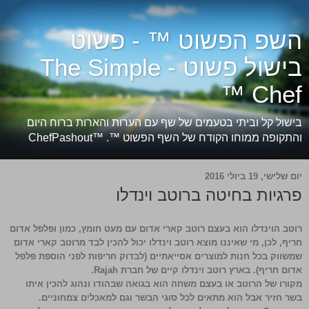
השפ הפשוט ™ - פשוט
בישול פשוט - The Simple
Chef ™
בישול קל וביתי בטעמים של שף עם הערות והארות ברוח היום
והתקופה ממוחו הקודח של השף הפשוט ™. ™ChefPashout
יום שלישי, 19 ביולי 2016
פרגיות בחיטה ברוטב וינדלו
רוטב הוינדלו הוא בעצם רוטב קארי אדום עם מעט חומץ, כמון ופלפל אדום
חריף, לכן, מי שאיננו מוצא רוטב וינדלו יכול להכין לבד מרוטב קארי אדום
שמשווק בכל חנות למוצרים אסייאתיים (לבדוק חריפות לפני הוספת פלפל
אדום חריף). בארץ רוטב וינדלו קיים של חברת Rajah.
מקורו של הרוטב או בעצם משחה הוא בגואה שבהודו ונהוג להכין איתו
בשר חזיר אבל הוא מתאים לכל סוגי הבשר וגם למאכלים צמחוניים.