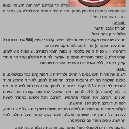
סלט קר ומרענן לארוחות קיציות, מגוון
של טעמים ובתוכם חמצמץ מתוק. פירות הים המתאימים לסלט זה, נמכרים
בטיב טעם וגם ב-יוז'י.
חומרים
:
חבילה עגבניות שרי
פלפל ירוק כהה גדול
חבילה שרימפס מקולף קפוא וחבילה ראשי קלמרי קפוא (500 גרם ברוטו כל
אחת לפני הפשרה) או – 2 חבילות מיקס פירות ים
לתחמיץ – 6 כפות חומץ בלסמי, 3 כפות חומץ תפוחים, 2 כפות מיץ לימון,
קורט מלח, 2 כדורי סוכרזית מומסים. אפשרי להוסיף פלפלון אחד חריף טרי
קצוץ דק-דק, ללא הגרעינים והפסים הלבנים שבתוכו.
הכנה
:
לשים את פירות הים במים רותחים ולהרתיח 3 דקות (הם כבר מבושלים, זו
בעצם הפשרה מהירה והוצאת המים המוספים להם), להוריד מהאש ומייד
להכניס למי קרח ל-2-3 דקות. בינתיים, לחתוך את העגבניות לשנים או אם
גדולות (אשכולות) ל-4. לחתוך את הפלפל לרצועות קצרות או רבועים
קטנים. לערבב את חומרי התחמיץ, לערבב הכל ולשים במקרר לשעה
לפחות. לערבב היטב לפני ההגשה.
לקלות צנוברים או תערובת ג'עלה במחבת משוח בשמן זית – על אש גבוהה,
לערבב כל הזמן עד ששחום ומעלה מעט עשן. לפזר מעל הסלט לפני
ההגשה. טעים מאוד עם ברוסקטה.
במקום פירות ים (לאוכלי כשר) אפשר קוביות גבינה מלוחה בנדיבות.