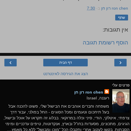
ron chen רון חן
ב-
7:30
שתף
אין תגובות:
הוסף רשומת תגובה
›
‹
דף הבית
הצג את הגירסה לאינטרנט
פרטים עלי
ron chen רון חן
רעננה, Israel
משפחה וחברים אוהבים את הבישול שלי, פשוט להכנה אבל
בעל תיחכום וטעמים ומכל הסוגים - החל בפולני, עבור דרך
צרפתי, איטלקי, הודי, סיני וכלה במרוקאי. בבלוג זה תקראו על אוכל ובישול,
הגיגים, מתכונים, מסעדות בחו"ל ובארץ, אנקדוטות, טיפים עדכניים ומימי
הסבתות. בקשו לעקוב אחרי ותקבלו הכל "מוכן ומבושל" ללא כל מאמץ....