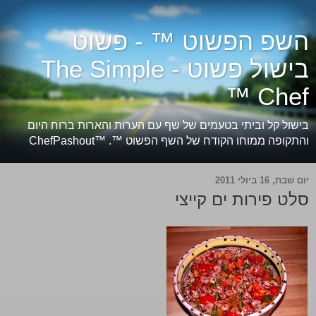
השפ הפשוט ™ - פשוט
בישול פשוט - The Simple
Chef ™
בישול קל וביתי בטעמים של שף עם הערות והארות ברוח היום
והתקופה ממוחו הקודח של השף הפשוט ™. ™ChefPashout
יום שבת, 16 ביולי 2011
סלט פירות ים קייצי